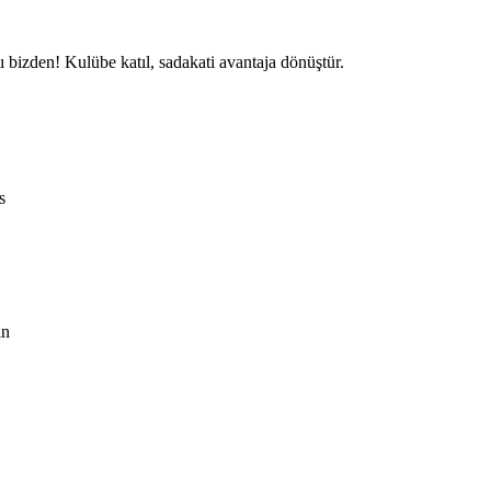
ı bizden! Kulübe katıl, sadakati avantaja dönüştür.
s
ın