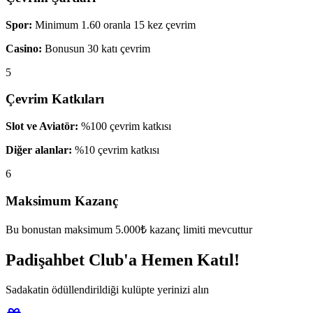
Spor:
Minimum 1.60 oranla 15 kez çevrim
Casino:
Bonusun 30 katı çevrim
5
Çevrim Katkıları
Slot ve Aviatör:
%100 çevrim katkısı
Diğer alanlar:
%10 çevrim katkısı
6
Maksimum Kazanç
Bu bonustan maksimum 5.000₺ kazanç limiti mevcuttur
Padişahbet Club'a Hemen Katıl!
Sadakatin ödüllendirildiği kulüpte yerinizi alın